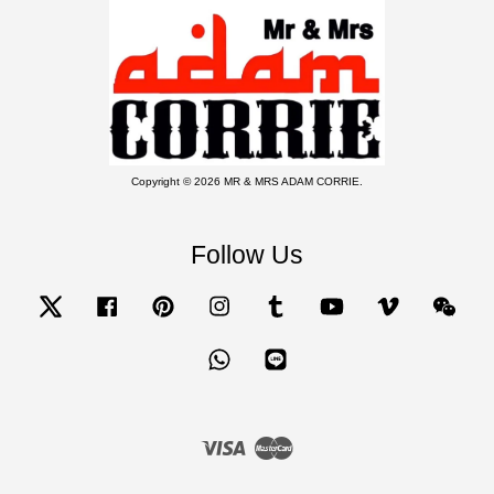
Copyright © 2026 MR & MRS ADAM CORRIE.
Follow Us
Twitter
Facebook
Pinterest
Instagram
Tumblr
YouTube
Vimeo
Wecha
Whatsapp
Line
Visa
Master