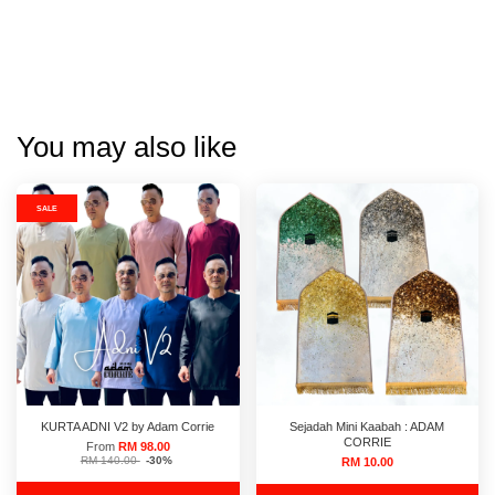
You may also like
SALE
KURTA ADNI V2 by Adam Corrie
Sejadah Mini Kaabah : ADAM
CORRIE
From
RM 98.00
RM 140.00
-30%
RM 10.00