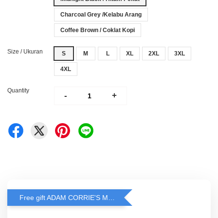
Charcoal Grey /Kelabu Arang
Coffee Brown / Coklat Kopi
Size / Ukuran
S
M
L
XL
2XL
3XL
4XL
Quantity
-
+
Free gift ADAM CORRIE'S MASK when spend RM200 and above