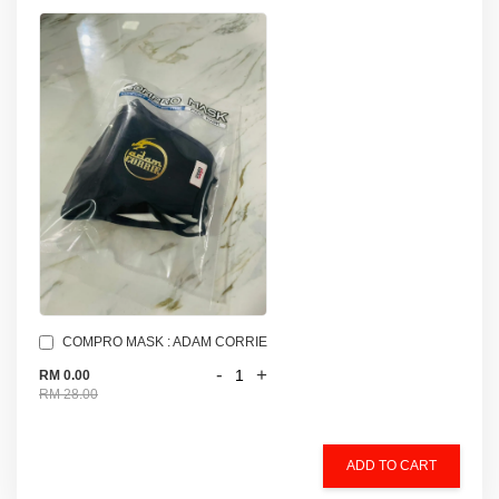
COMPRO MASK : ADAM CORRIE
-
+
RM 0.00
RM 28.00
ADD TO CART