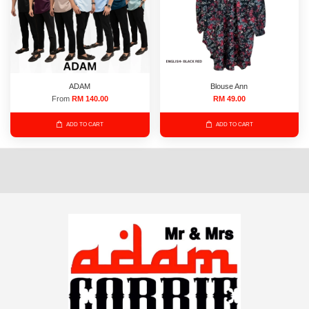
ADAM
Blouse Ann
From
RM 140.00
RM 49.00
ADD TO CART
ADD TO CART