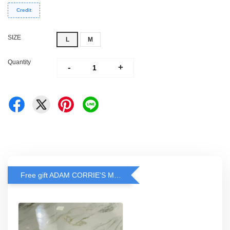
Credit
SIZE
L
M
Quantity
-
+
Free gift ADAM CORRIE'S MASK when spend RM200 and above