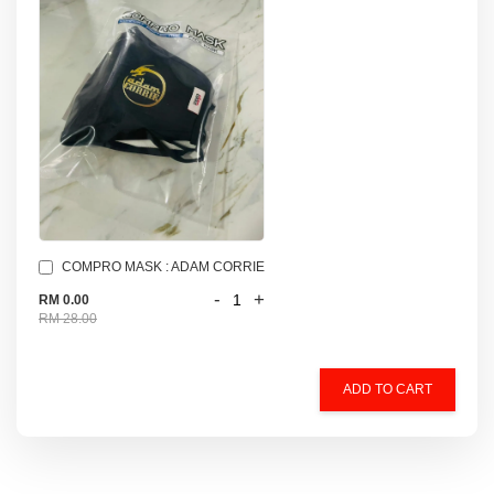
COMPRO MASK : ADAM CORRIE
-
+
RM 0.00
RM 28.00
ADD TO CART