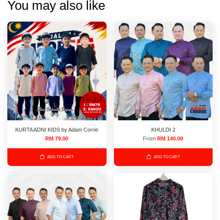
You may also like
KURTA ADNI KIDS by Adam Corrie
KHULDI 2
RM 79.00
From
RM 140.00
ADD TO CART
ADD TO CART