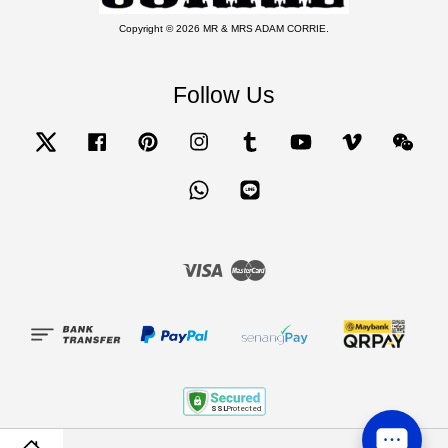
Copyright © 2026 MR & MRS ADAM CORRIE.
Follow Us
Twitter
Facebook
Pinterest
Instagram
Tumblr
YouTube
Vimeo
Wecha
Whatsapp
Line
Visa
Master
Terms of Service
|
Privacy Policy
|
Refund and Exchange Terms and Conditions