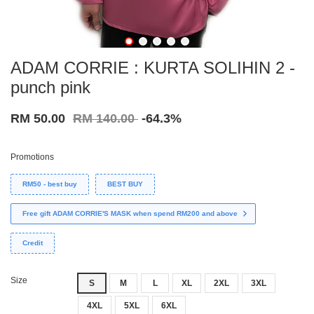
ADAM CORRIE : KURTA SOLIHIN 2 -
punch pink
RM 50.00
RM 140.00
-64.3%
Promotions
RM50 - best buy
BEST BUY
Free gift ADAM CORRIE'S MASK when spend RM200 and above
Credit
Size
S
M
L
XL
2XL
3XL
4XL
5XL
6XL