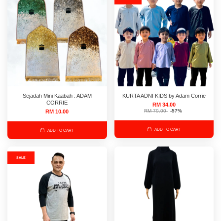
Sejadah Mini Kaabah : ADAM
KURTA ADNI KIDS by Adam Corrie
CORRIE
RM 34.00
RM 79.00
-57%
RM 10.00
ADD TO CART
ADD TO CART
SALE