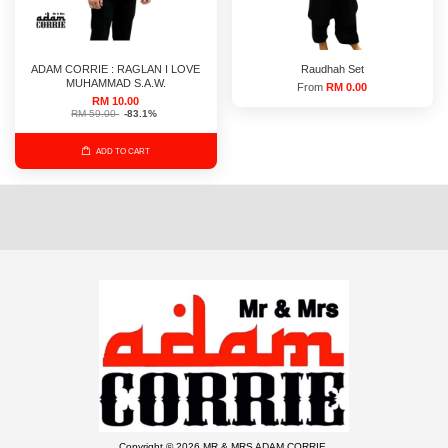
ADAM CORRIE : RAGLAN I LOVE
Raudhah Set
MUHAMMAD S.A.W.
From
RM 0.00
RM 10.00
RM 59.00
-83.1%
ADD TO CART
Copyright © 2026 MR & MRS ADAM CORRIE.