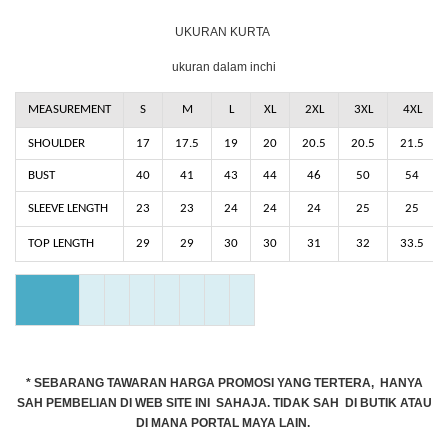
UKURAN KURTA
ukuran dalam inchi
MEASUREMENT
S
M
L
XL
2XL
3XL
4XL
SHOULDER
17
17.5
19
20
20.5
20.5
21.5
BUST
40
41
43
44
46
50
54
SLEEVE LENGTH
23
23
24
24
24
25
25
TOP LENGTH
29
29
30
30
31
32
33.5
* SEBARANG TAWARAN HARGA PROMOSI YANG TERTERA, HANYA
SAH PEMBELIAN DI WEB SITE INI SAHAJA. TIDAK SAH DI BUTIK ATAU
DI MANA PORTAL MAYA LAIN.