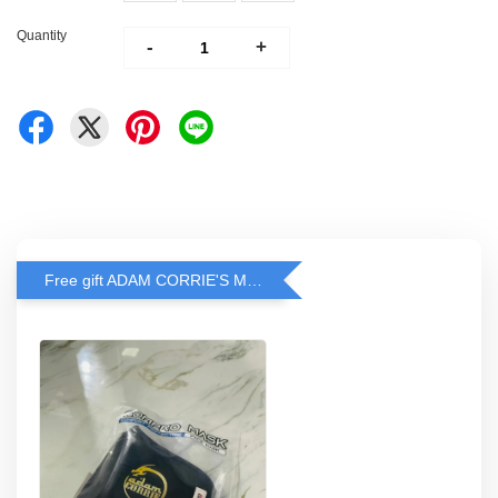
Quantity
-
+
Free gift ADAM CORRIE'S MASK when spend RM200 and above