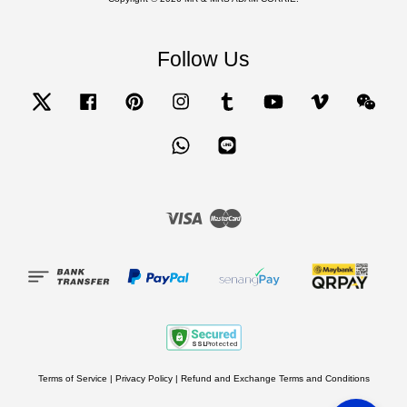
Follow Us
Twitter
Facebook
Pinterest
Instagram
Tumblr
YouTube
Vimeo
Wecha
Whatsapp
Line
Visa
Master
Terms of Service
|
Privacy Policy
|
Refund and Exchange Terms and Conditions