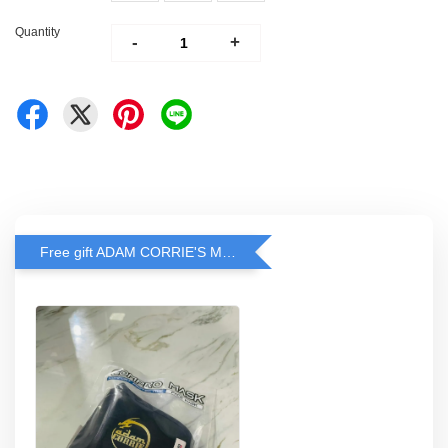
Quantity
-
+
Free gift ADAM CORRIE'S MASK when spend RM200 and above