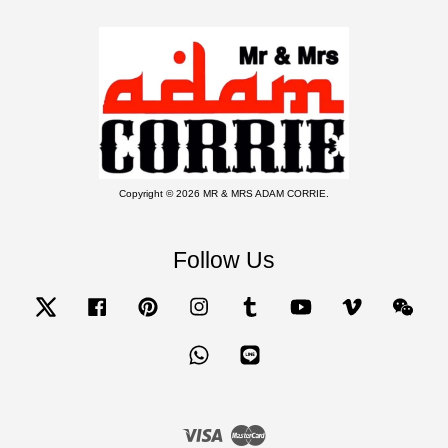
Copyright © 2026 MR & MRS ADAM CORRIE.
Follow Us
Twitter
Facebook
Pinterest
Instagram
Tumblr
YouTube
Vimeo
Wecha
Whatsapp
Line
Visa
Master