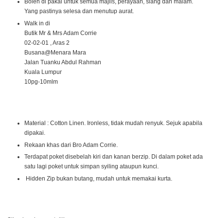
Boleh di pakai untuk semua majlis, perayaan, siang dan malam.
Yang pastinya selesa dan menutup aurat.
Walk in di
Butik Mr & Mrs Adam Corrie
02-02-01 , Aras 2
Busana@Menara Mara
Jalan Tuanku Abdul Rahman
Kuala Lumpur
10pg-10mlm
Material : Cotton Linen. Ironless, tidak mudah renyuk. Sejuk apabila
dipakai.
Rekaan khas dari Bro Adam Corrie.
Terdapat poket disebelah kiri dan kanan berzip. Di dalam poket ada
satu lagi poket untuk simpan syiling ataupun kunci.
Hidden Zip bukan butang, mudah untuk memakai kurta.