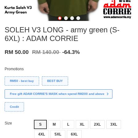
SOLEH V3 LONG - army green (S-
6XL) : ADAM CORRIE
RM 50.00
RM 140.00
-64.3%
Promotions
RM50 - best buy
BEST BUY
Free gift ADAM CORRIE'S MASK when spend RM200 and above
Credit
Size
S
M
L
XL
2XL
3XL
4XL
5XL
6XL