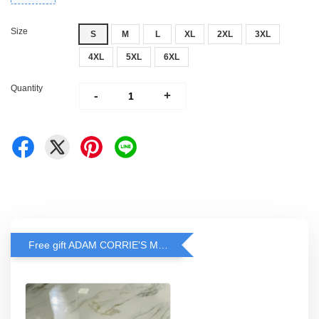
Size
S
M
L
XL
2XL
3XL
4XL
5XL
6XL
Quantity
-
+
Free gift ADAM CORRIE'S MASK when spend RM200 and above