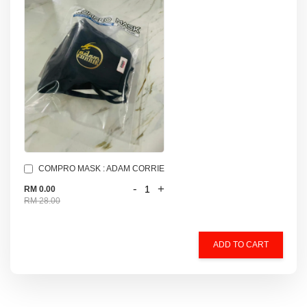
COMPRO MASK : ADAM CORRIE
-
+
RM 0.00
RM 28.00
ADD TO CART