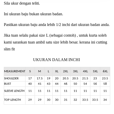
Sila ukur dengan teliti.
Ini ukuran baju bukan ukuran badan.
Pastikan ukuran baju anda lebih 1/2 inchi dari ukuran badan anda.
Jika tuan selalu pakai size L (sebagai contoh) , untuk kurta soleh
kami sarankan tuan ambil satu size lebih besar. kerana ini cutting
slim fit
UKURAN DALAM INCHI
MEASUREMENT
S
M
L
XL
2XL
3XL
4XL
5XL
6XL
SHOULDER
17
17.5
19
20
20.5
20.5
21.5
23
23.5
BUST
40
41
43
44
46
50
54
56
58
SLEEVE LENGTH
11
11
11
11
11
11
11
11
11
TOP LENGTH
29
29
30
30
31
32
33.5
33.5
34