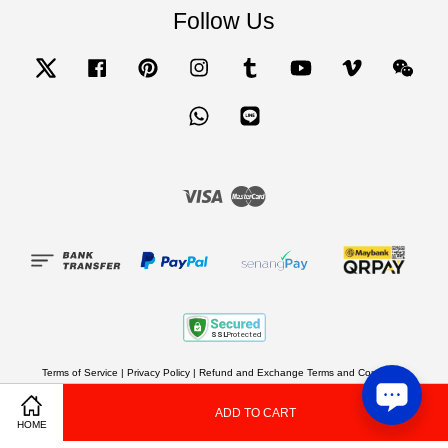
Follow Us
Twitter
Facebook
Pinterest
Instagram
Tumblr
YouTube
Vimeo
Wecha
Whatsapp
Line
Visa
Master
Terms of Service
|
Privacy Policy
|
Refund and Exchange Terms and Conditions
ADD TO CART
Share on Facebook
Share on Twitter
HOME