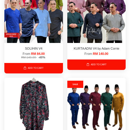
SOLIHIN V4
KURTA ADNI V4 by Adam Corrie
From
RM 84.00
From
RM 140.00
RM 140.00
-40%
ADD TO CART
ADD TO CART
SALE