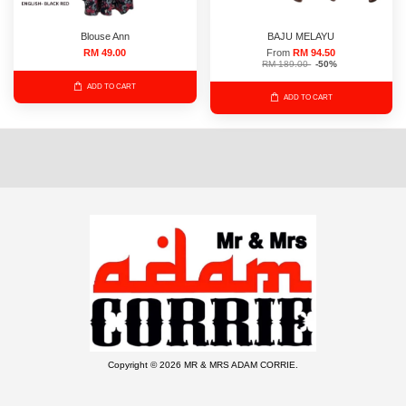
Blouse Ann
BAJU MELAYU
RM 49.00
From
RM 94.50
RM 189.00
-50%
ADD TO CART
ADD TO CART
Copyright © 2026 MR & MRS ADAM CORRIE.