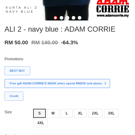
ALI 2 - navy blue : ADAM CORRIE
RM 50.00
RM 140.00
-64.3%
Promotions
BEST BUY
Free gift ADAM CORRIE'S MASK when spend RM200 and above
Credit
Size
S
M
L
XL
2XL
3XL
4XL