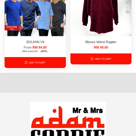
SOLIHIN V4
Blouse Velvet Raglan
From
RM 84.00
RM 49.00
RM 140.00
-40%
ADD TO CART
ADD TO CART