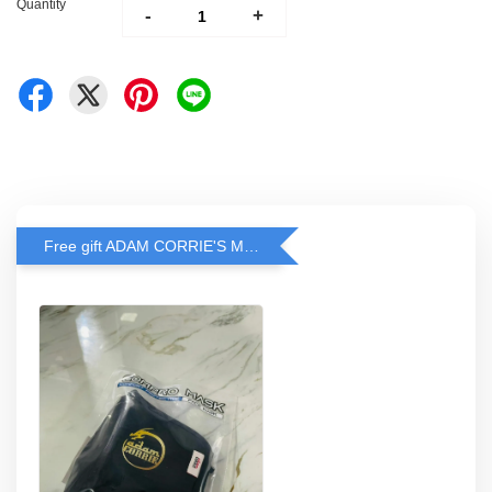
Quantity
-
+
Free gift ADAM CORRIE'S MASK when spend RM200 and above