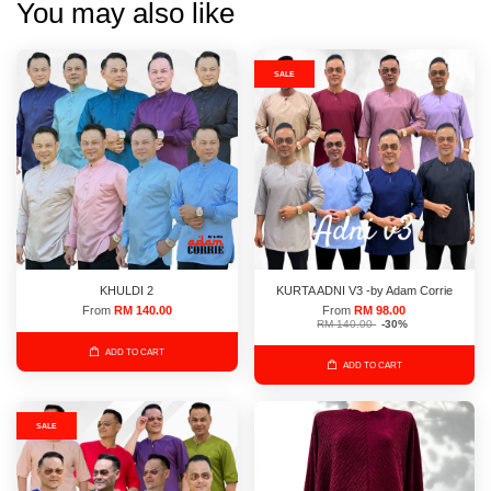
You may also like
SALE
KHULDI 2
KURTA ADNI V3 -by Adam Corrie
From
RM 140.00
From
RM 98.00
RM 140.00
-30%
ADD TO CART
ADD TO CART
SALE