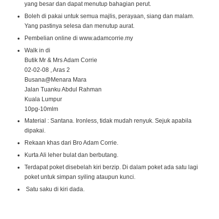
yang besar dan dapat menutup bahagian perut.
Boleh di pakai untuk semua majlis, perayaan, siang dan malam.
Yang pastinya selesa dan menutup aurat.
Pembelian online di www.adamcorrie.my
Walk in di
Butik Mr & Mrs Adam Corrie
02-02-08 , Aras 2
Busana@Menara Mara
Jalan Tuanku Abdul Rahman
Kuala Lumpur
10pg-10mlm
Material : Santana. Ironless, tidak mudah renyuk. Sejuk apabila
dipakai.
Rekaan khas dari Bro Adam Corrie.
Kurta Ali leher bulat dan berbutang.
Terdapat poket disebelah kiri berzip. Di dalam poket ada satu lagi
poket untuk simpan syiling ataupun kunci.
Satu saku di kiri dada.