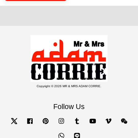
Copyright © 2026 MR & MRS ADAM CORRIE.
Follow Us
Twitter
Facebook
Pinterest
Instagram
Tumblr
YouTube
Vimeo
Wecha
Whatsapp
Line