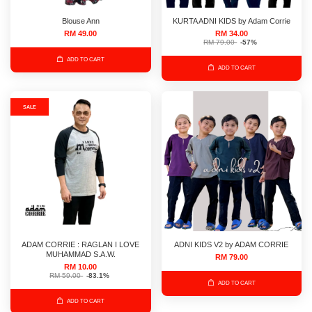
Blouse Ann
KURTA ADNI KIDS by Adam Corrie
RM 49.00
RM 34.00
RM 79.00
-57%
ADD TO CART
ADD TO CART
SALE
ADAM CORRIE : RAGLAN I LOVE
ADNI KIDS V2 by ADAM CORRIE
MUHAMMAD S.A.W.
RM 79.00
RM 10.00
RM 59.00
-83.1%
ADD TO CART
ADD TO CART