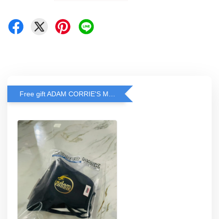
Free gift ADAM CORRIE'S MASK when spend RM200 and above