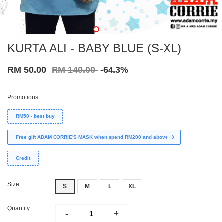
KURTA ALI - BABY BLUE (S-XL)
RM 50.00
RM 140.00
-64.3%
Promotions
RM50 - best buy
Free gift ADAM CORRIE'S MASK when spend RM200 and above
Credit
Size
S
M
L
XL
Quantity
-
+