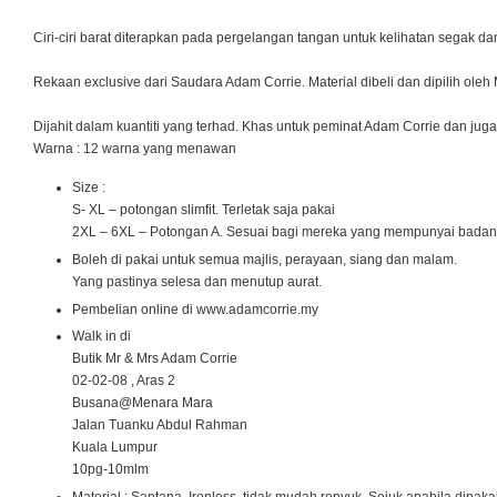
Ciri-ciri barat diterapkan pada pergelangan tangan untuk kelihatan segak da
Rekaan exclusive dari Saudara Adam Corrie. Material dibeli dan dipilih oleh
Dijahit dalam kuantiti yang terhad. Khas untuk peminat Adam Corrie dan ju
Warna : 12 warna yang menawan
Size :
S- XL – potongan slimfit. Terletak saja pakai
2XL – 6XL – Potongan A. Sesuai bagi mereka yang mempunyai badan
Boleh di pakai untuk semua majlis, perayaan, siang dan malam.
Yang pastinya selesa dan menutup aurat.
Pembelian online di www.adamcorrie.my
Walk in di
Butik Mr & Mrs Adam Corrie
02-02-08 , Aras 2
Busana@Menara Mara
Jalan Tuanku Abdul Rahman
Kuala Lumpur
10pg-10mlm