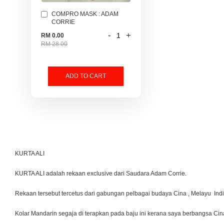
COMPRO MASK : ADAM
CORRIE
-
+
RM 0.00
RM 28.00
ADD TO CART
KURTA ALI
KURTA ALI adalah rekaan exclusive dari Saudara Adam Corrie.
Rekaan tersebut tercetus dari gabungan pelbagai budaya Cina , Melayu Indi
Kolar Mandarin segaja di terapkan pada baju ini kerana saya berbangsa Cina.