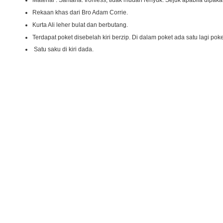
Material : Santana. Ironless, tidak mudah renyuk. Sejuk apabila dipaka
Rekaan khas dari Bro Adam Corrie.
Kurta Ali leher bulat dan berbutang.
Terdapat poket disebelah kiri berzip. Di dalam poket ada satu lagi pok
Satu saku di kiri dada.