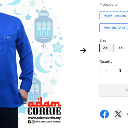
Promotions
RM50 - best buy
Free gift ADAM
Size
2XL
3XL
Quantity
-
S