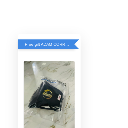
Free gift ADAM CORRIE'S MASK when spend RM200 and above