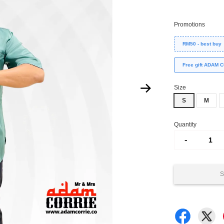
Promotions
RM50 - best buy
Free gift ADAM
Size
S
M
Quantity
-
S