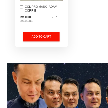
COMPRO MASK : ADAM
CORRIE
-
+
RM 0.00
RM 28.00
ADD TO CART