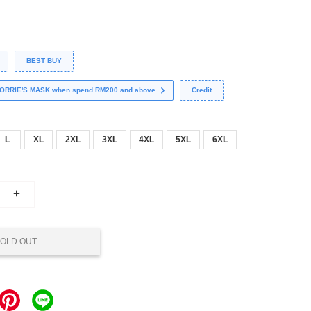
BEST BUY
 CORRIE'S MASK when spend RM200 and above
Credit
L
XL
2XL
3XL
4XL
5XL
6XL
+
OLD OUT