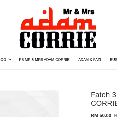
LOG
FB MR & MRS ADAM CORRIE
ADAM & FAZI
BUS
Fateh 3
CORRI
RM 50.00
R