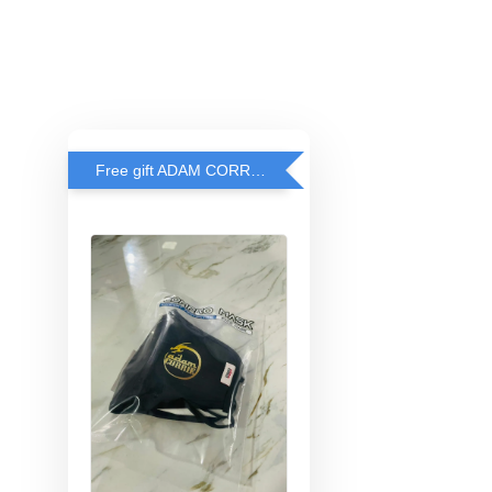
Free gift ADAM CORRIE'S MASK when spend RM200 and above