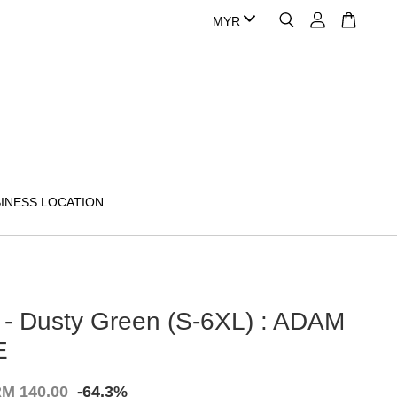
INESS LOCATION
 - Dusty Green (S-6XL) : ADAM
E
M 140.00
-64.3%