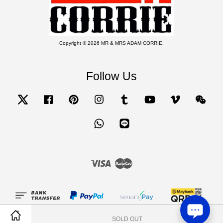
Copyright © 2026 MR & MRS ADAM CORRIE.
Follow Us
Twitter
Facebook
Pinterest
Instagram
Tumblr
YouTube
Vimeo
Wecha
Whatsapp
Line
Visa
Master
SOLD OUT
Share on Facebook
Share on Twitter