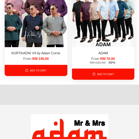
KURTA ADNI V4 by Adam Corrie
ADAM
From
RM 140.00
From
RM 70.00
RM 140.00
-50%
ADD TO CART
ADD TO CART