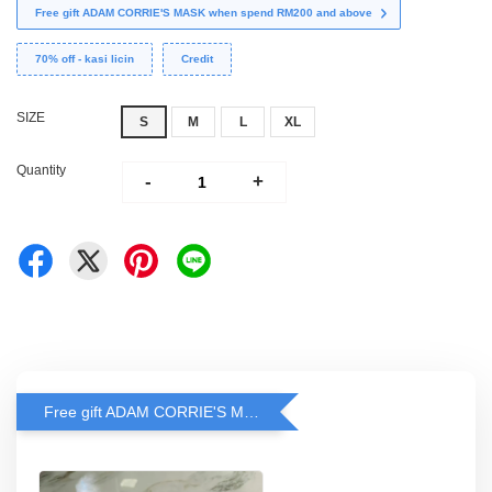
Free gift ADAM CORRIE'S MASK when spend RM200 and above
70% off - kasi licin
Credit
SIZE
S
M
L
XL
Quantity
-
+
Free gift ADAM CORRIE'S MASK when spend RM200 and above