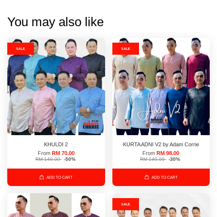
You may also like
SALE
SALE
KHULDI 2
KURTA ADNI V2 by Adam Corrie
From
RM 70.00
From
RM 98.00
RM 140.00
-50%
RM 140.00
-30%
ADD TO CART
ADD TO CART
SALE