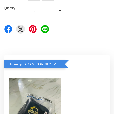
Quantity
-
+
Free gift ADAM CORRIE'S MASK when spend RM200 and above