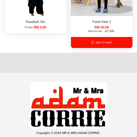
Raudhah Set
Fateh Kids 2
From
RM 0.00
RM 50.00
RM 69.00
-27.5%
ADD TO CART
Copyright © 2026 MR & MRS ADAM CORRIE.