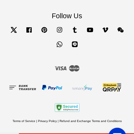
Follow Us
Twitter
Facebook
Pinterest
Instagram
Tumblr
YouTube
Vimeo
Wecha
Whatsapp
Line
Visa
Master
Terms of Service
|
Privacy Policy
|
Refund and Exchange Terms and Conditions