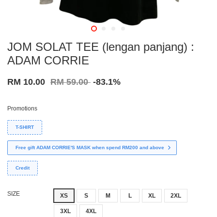
JOM SOLAT TEE (lengan panjang) :
ADAM CORRIE
RM 10.00
RM 59.00
-83.1%
Promotions
T-SHIRT
Free gift ADAM CORRIE'S MASK when spend RM200 and above
Credit
SIZE
XS
S
M
L
XL
2XL
3XL
4XL