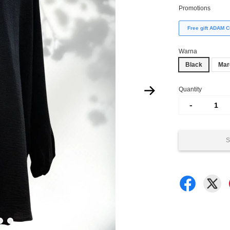
Promotions
Free gift ADAM
Warna
Black
Mar
Quantity
-
S