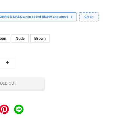
 CORRIE'S MASK when spend RM200 and above
Credit
oon
Nude
Brown
+
OLD OUT