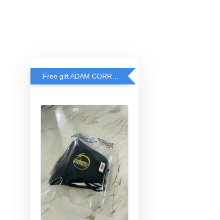
Free gift ADAM CORRIE'S MASK when spend RM200 and above