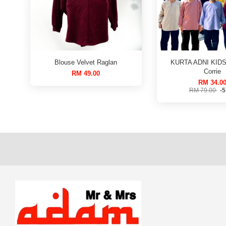
Blouse Velvet Raglan
KURTA ADNI KIDS
Corrie
RM 49.00
RM 34.0
RM 79.00
-