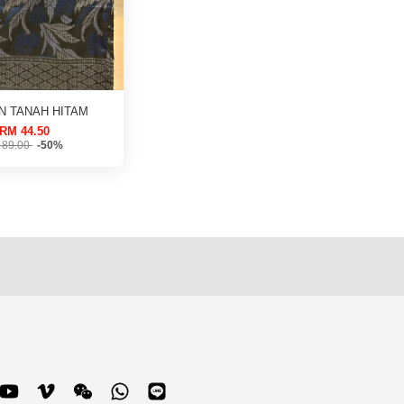
N TANAH HITAM
RM 44.50
 89.00
-50%
blr
YouTube
Vimeo
Wechat
Whatsapp
Line