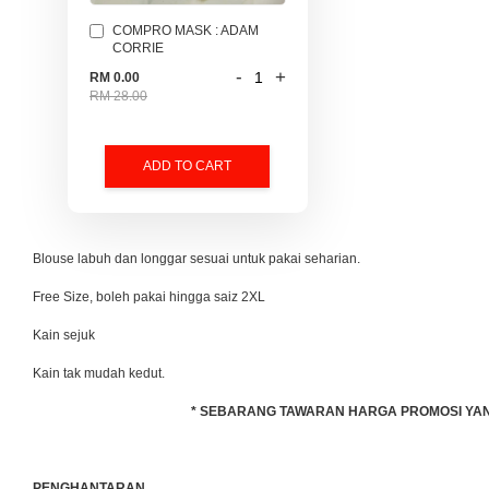
COMPRO MASK : ADAM
CORRIE
-
+
RM 0.00
RM 28.00
ADD TO CART
Blouse labuh dan longgar sesuai untuk pakai seharian.
Free Size, boleh pakai hingga saiz 2XL
Kain sejuk
Kain tak mudah kedut.
* SEBARANG TAWARAN HARGA PROMOSI YANG 
PENGHANTARAN