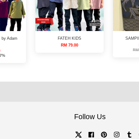
 by Adam
FATEH KIDS
SAMPI
RM 79.00
RM
0
57%
Follow Us
Twitter
Facebook
Pinterest
Instagram
Tum