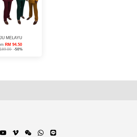
JU MELAYU
om
RM 94.50
189.00
-50%
blr
YouTube
Vimeo
Wechat
Whatsapp
Line