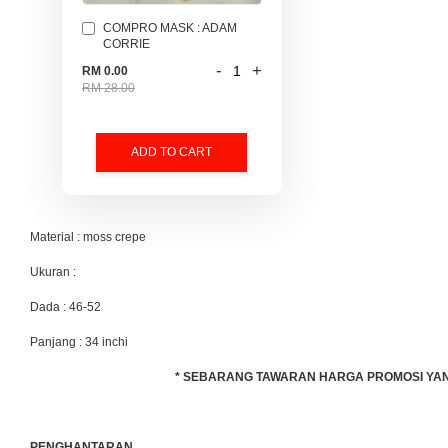
COMPRO MASK : ADAM
CORRIE
-
+
RM 0.00
RM 28.00
ADD TO CART
Material : moss crepe
Ukuran :
Dada : 46-52
Panjang : 34 inchi
* SEBARANG TAWARAN HARGA PROMOSI YANG 
PENGHANTARAN