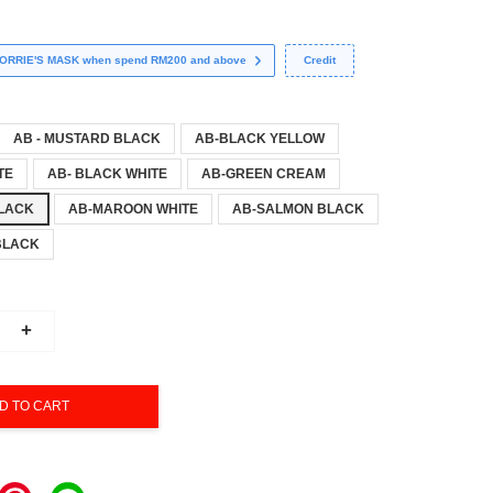
 CORRIE'S MASK when spend RM200 and above
Credit
AB - MUSTARD BLACK
AB-BLACK YELLOW
TE
AB- BLACK WHITE
AB-GREEN CREAM
BLACK
AB-MAROON WHITE
AB-SALMON BLACK
BLACK
+
D TO CART