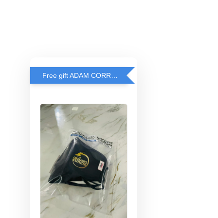
Free gift ADAM CORRIE'S MASK when spend RM200 and above