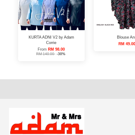
KURTA ADNI V2 by Adam
Blouse An
Corrie
RM 49.0
From
RM 98.00
RM 140.00
-30%