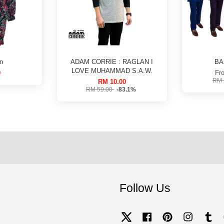
n
ADAM CORRIE : RAGLAN I
BA
LOVE MUHAMMAD S.A.W.
0
Fr
RM 
RM 10.00
RM 59.00
-83.1%
Follow Us
Twitter
Facebook
Pinterest
Instagram
Tum