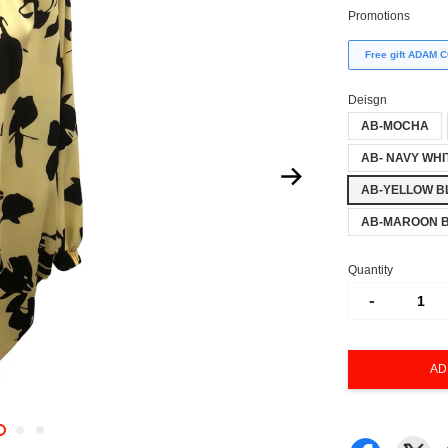
Promotions
Free gift ADAM
Deisgn
AB-MOCHA
AB- NAVY WHI
AB-YELLOW 
AB-MAROON 
Quantity
-
AD