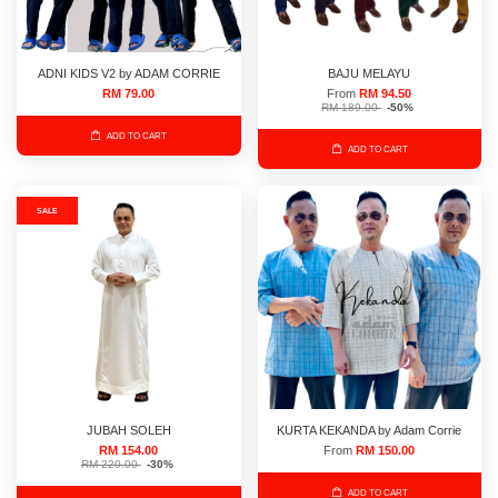
ADNI KIDS V2 by ADAM CORRIE
BAJU MELAYU
RM 79.00
From
RM 94.50
RM 189.00
-50%
ADD TO CART
ADD TO CART
SALE
JUBAH SOLEH
KURTA KEKANDA by Adam Corrie
RM 154.00
From
RM 150.00
RM 220.00
-30%
ADD TO CART