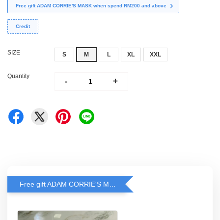
Free gift ADAM CORRIE'S MASK when spend RM200 and above
Credit
SIZE
S
M
L
XL
XXL
Quantity
-
+
Free gift ADAM CORRIE'S MASK when spend RM200 and above