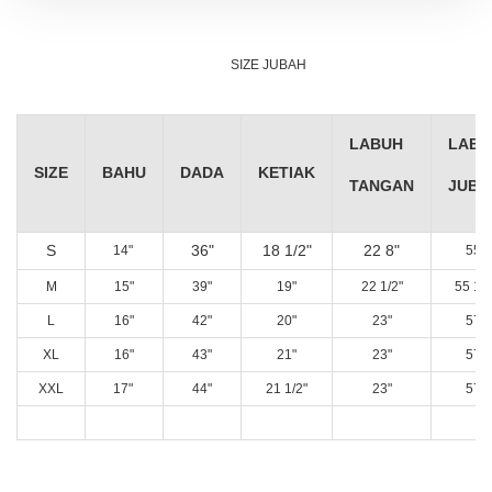
SIZE JUBAH
LABUH
LABU
SIZE
BAHU
DADA
KETIAK
TANGAN
JUBA
S
36"
18 1/2"
22 8"
14"
55"
M
15"
39"
19"
22 1/2"
55 1/2
L
16"
42"
20"
23"
57"
XL
16"
43"
21"
23"
57"
XXL
17"
44"
21 1/2"
23"
57"