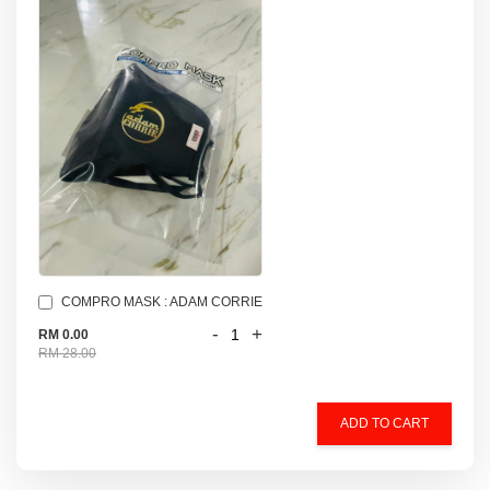
COMPRO MASK : ADAM CORRIE
-
+
RM 0.00
RM 28.00
ADD TO CART