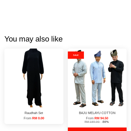
You may also like
SALE
Raudhah Set
BAJU MELAYU COTTON
From
RM 0.00
From
RM 94.50
RM 189.00
-50%