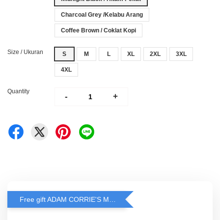
Charcoal Grey /Kelabu Arang
Coffee Brown / Coklat Kopi
Size / Ukuran
S
M
L
XL
2XL
3XL
4XL
Quantity
-
+
Free gift ADAM CORRIE'S MASK when spend RM200 and above