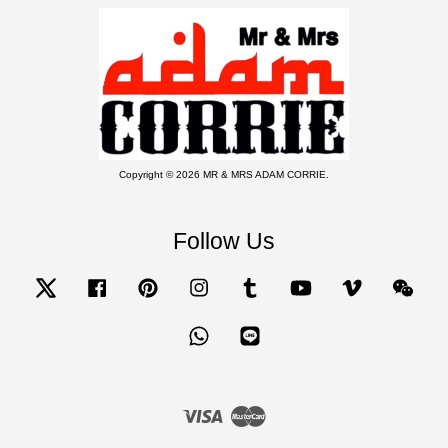
Copyright © 2026 MR & MRS ADAM CORRIE.
Follow Us
Twitter
Facebook
Pinterest
Instagram
Tumblr
YouTube
Vimeo
Wecha
Whatsapp
Line
Visa
Master