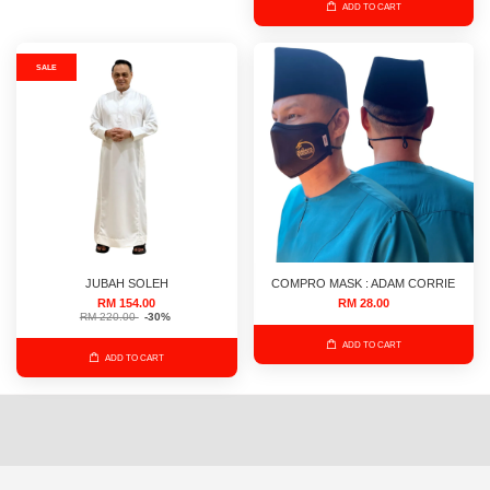
ADD TO CART
SALE
JUBAH SOLEH
COMPRO MASK : ADAM CORRIE
RM 154.00
RM 28.00
RM 220.00
-30%
ADD TO CART
ADD TO CART