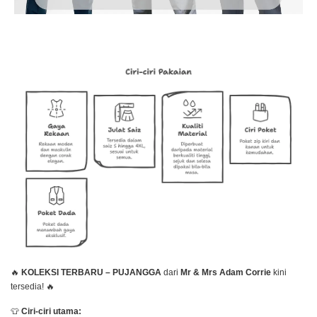
🔥
KOLEKSI TERBARU – PUJANGGA
dari
Mr & Mrs Adam Corrie
kini
tersedia! 🔥
👕
Ciri-ciri utama: