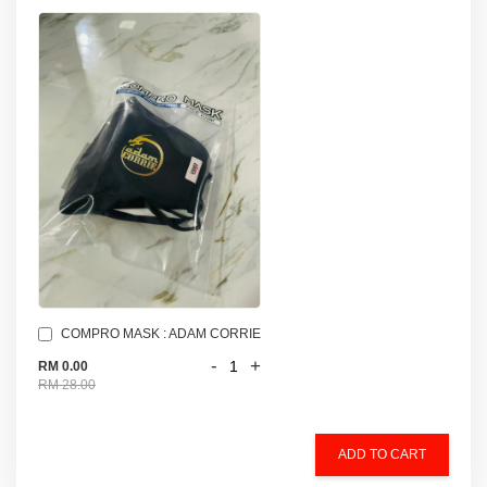
COMPRO MASK : ADAM CORRIE
-
+
RM 0.00
RM 28.00
ADD TO CART