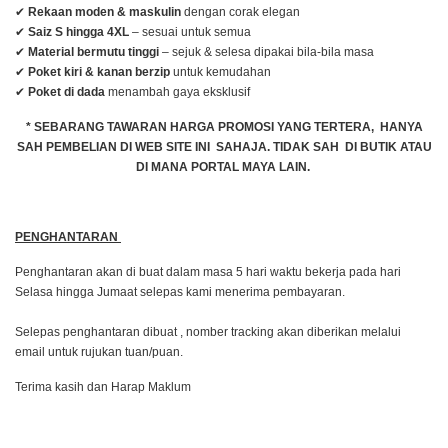
✔
Rekaan moden & maskulin
dengan corak elegan
✔
Saiz S hingga 4XL
– sesuai untuk semua
✔
Material bermutu tinggi
– sejuk & selesa dipakai bila-bila masa
✔
Poket kiri & kanan berzip
untuk kemudahan
✔
Poket di dada
menambah gaya eksklusif
* SEBARANG TAWARAN HARGA PROMOSI YANG TERTERA, HANYA
SAH PEMBELIAN DI WEB SITE INI SAHAJA. TIDAK SAH DI BUTIK ATAU
DI MANA PORTAL MAYA LAIN.
PENGHANTARAN
Penghantaran akan di buat dalam masa 5 hari waktu bekerja pada hari
Selasa hingga Jumaat selepas kami menerima pembayaran.
Selepas penghantaran dibuat , nomber tracking akan diberikan melalui
email untuk rujukan tuan/puan.
Terima kasih dan Harap Maklum