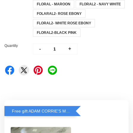
FLORAL - MAROON
FLORAL2 - NAVY WHITE
FOLARAL2- ROSE EBONY
FLORAL2- WHITE ROSE EBONY
FLORAL2-BLACK PINK
Quantity
-
+
Free gift ADAM CORRIE'S MASK when spend RM200 and above