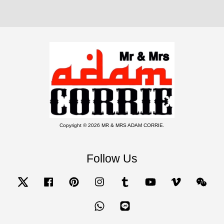
Copyright © 2026 MR & MRS ADAM CORRIE.
Follow Us
Twitter
Facebook
Pinterest
Instagram
Tumblr
YouTube
Vimeo
Wecha
Whatsapp
Line