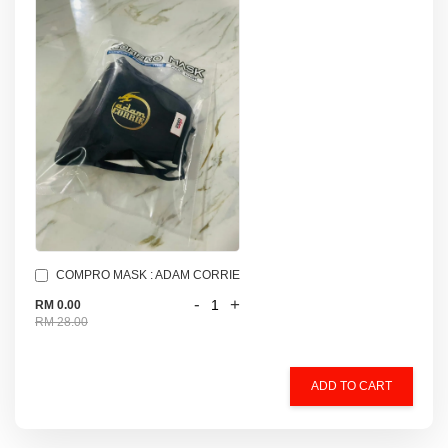
COMPRO MASK : ADAM CORRIE
-
+
RM 0.00
RM 28.00
ADD TO CART