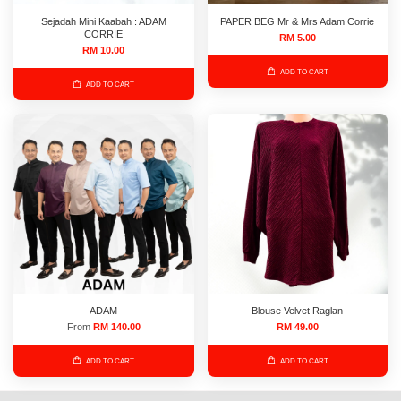
Sejadah Mini Kaabah : ADAM
PAPER BEG Mr & Mrs Adam Corrie
CORRIE
RM 5.00
RM 10.00
ADD TO CART
ADD TO CART
ADAM
Blouse Velvet Raglan
From
RM 140.00
RM 49.00
ADD TO CART
ADD TO CART