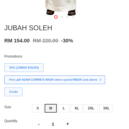
JUBAH SOLEH
RM 154.00
RM 220.00
-30%
Promotions
30% (JUBAH SOLEH)
Free gift ADAM CORRIE'S MASK when spend RM200 and above
Credit
Size
S
M
L
XL
2XL
3XL
Quantity
-
+