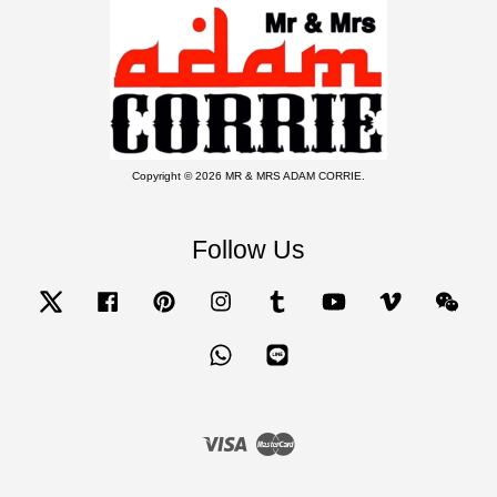
Copyright © 2026 MR & MRS ADAM CORRIE.
Follow Us
Twitter
Facebook
Pinterest
Instagram
Tumblr
YouTube
Vimeo
Wecha
Whatsapp
Line
Visa
Master