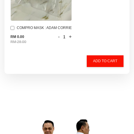
COMPRO MASK : ADAM CORRIE
-
+
RM 0.00
RM 28.00
ADD TO CART