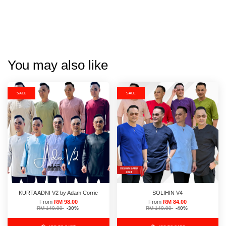
You may also like
SALE
SALE
KURTA ADNI V2 by Adam Corrie
SOLIHIN V4
From
RM 98.00
From
RM 84.00
RM 140.00
-30%
RM 140.00
-40%