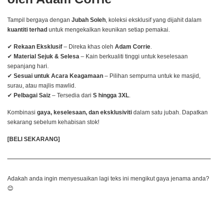
Tampil bergaya dengan
Jubah Soleh
, koleksi eksklusif yang dijahit dalam
kuantiti terhad
untuk mengekalkan keunikan setiap pemakai.
✔
Rekaan Eksklusif
– Direka khas oleh
Adam Corrie
.
✔
Material Sejuk & Selesa
– Kain berkualiti tinggi untuk keselesaan
sepanjang hari.
✔
Sesuai untuk Acara Keagamaan
– Pilihan sempurna untuk ke masjid,
surau, atau majlis mawlid.
✔
Pelbagai Saiz
– Tersedia dari
S hingga 3XL
.
Kombinasi
gaya, keselesaan, dan eksklusiviti
dalam satu jubah. Dapatkan
sekarang sebelum kehabisan stok!
[BELI SEKARANG]
Adakah anda ingin menyesuaikan lagi teks ini mengikut gaya jenama anda?
😊