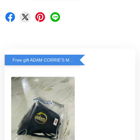
Free gift ADAM CORRIE'S MASK when spend RM200 and above