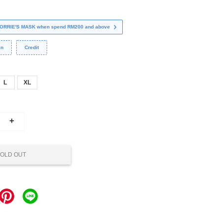
 CORRIE'S MASK when spend RM200 and above
in
Credit
L
XL
+
OLD OUT