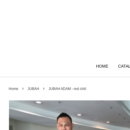
HOME
CATA
›
›
Home
JUBAH
JUBAH ADAM - red chili