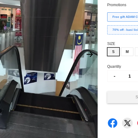
Promotions
Free gift ADAM
70% off - kasi lic
SIZE
S
M
Quantity
-
S