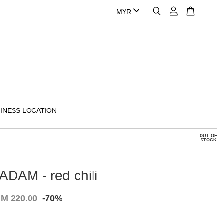
INESS LOCATION
OUT OF
STOCK
DAM - red chili
M 220.00
-70%