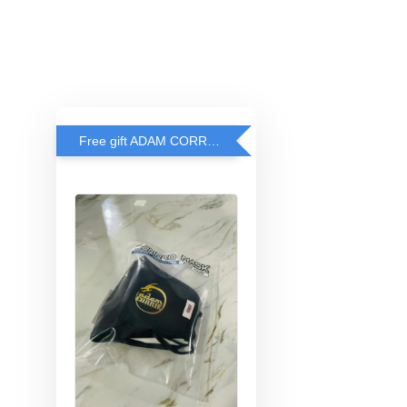
Free gift ADAM CORRIE'S MASK when spend RM200 and above