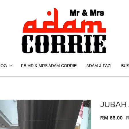
LOG
FB MR & MRS ADAM CORRIE
ADAM & FAZI
BUS
JUBAH A
RM 66.00
R