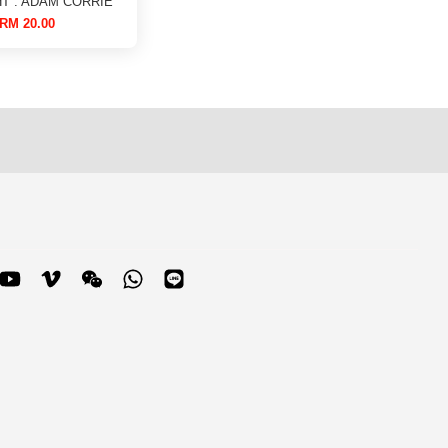
HT : ADAM CORRIE
RM 20.00
blr
YouTube
Vimeo
Wechat
Whatsapp
Line