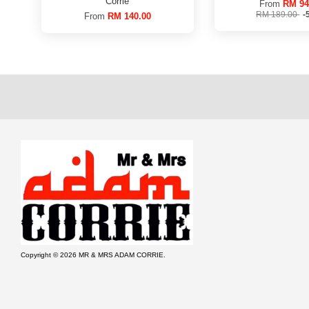
Corrie
From
RM 94
RM 189.00
-
From
RM 140.00
Copyright © 2026 MR & MRS ADAM CORRIE.