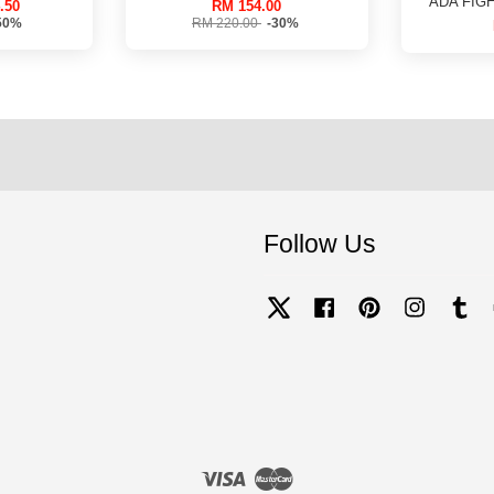
ADA FIG
.50
RM 154.00
50%
RM 220.00
-30%
Follow Us
Twitter
Facebook
Pinterest
Instagram
Tum
Visa
Master